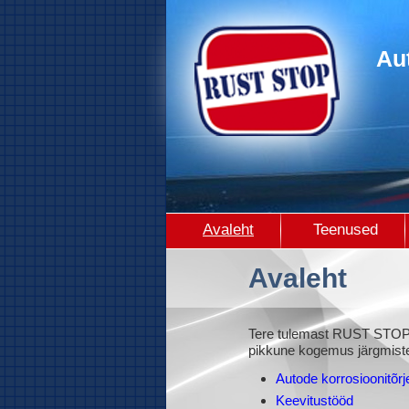
Avaleht
Teenused
Avaleht
Tere tulemast RUST STOP 
pikkune kogemus järgmist
Autode korrosioonitõrj
Keevitustööd